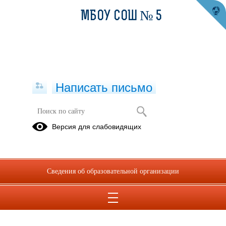
МБОУ СОШ № 5
Написать письмо
Защита персональных данных
Версия для слабовидящих
18.09.2024
В целях пропаганды образа жизни, направленного на
ответственное отношение к личным данным среди
Сведения об образовательной организации
несовершеннолетних и их родителей (законных представителей)
Роскомнадзором и его территориальными органами подготовлены
методические материалы.