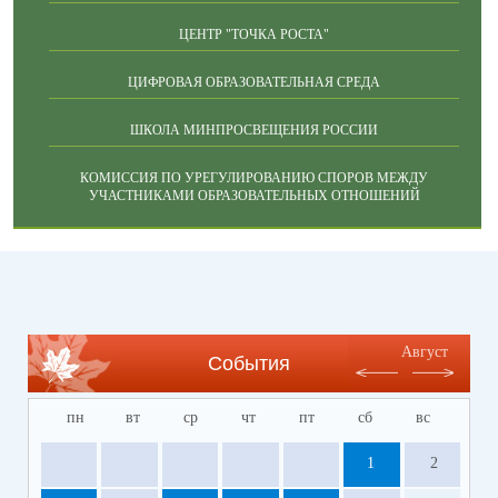
ЦЕНТР "ТОЧКА РОСТА"
ЦИФРОВАЯ ОБРАЗОВАТЕЛЬНАЯ СРЕДА
ШКОЛА МИНПРОСВЕЩЕНИЯ РОССИИ
КОМИССИЯ ПО УРЕГУЛИРОВАНИЮ СПОРОВ МЕЖДУ
УЧАСТНИКАМИ ОБРАЗОВАТЕЛЬНЫХ ОТНОШЕНИЙ
Август
События
пн
вт
ср
чт
пт
сб
вс
1
2