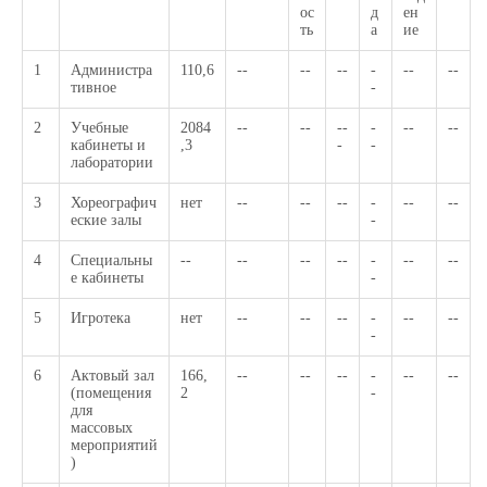
ос
д
ен
ть
а
ие
1
Администра
110,6
--
--
--
-
--
--
тивное
-
2
Учебные
2084
--
--
--
-
--
--
кабинеты и
,3
-
-
лаборатории
3
Хореографич
нет
--
--
--
-
--
--
еские залы
-
4
Специальны
--
--
--
--
-
--
--
е кабинеты
-
5
Игротека
нет
--
--
--
-
--
--
-
6
Актовый зал
166,
--
--
--
-
--
--
(помещения
2
-
для
массовых
мероприятий
)