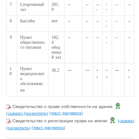
7
Спортивный
281,
--
--
--
-
--
--
зал
0
-
-
8
Бассейн
нет
--
--
--
-
--
--
-
9
Пункт
182,
--
--
--
-
--
--
общественно
4
-
го питания
обед
енны
й зал
1
Пункт
--
--
-
-
--
-
30,2
0
медицинског
-
-
-
о
обслуживан
ия
Свидетельство о праве собственности на здание
(текст документа)
(скачать)
(посмотреть)
Свидетельство о регистрации права на землю
(скачать)
(текст документа)
(посмотреть)