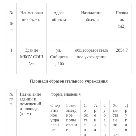
№
Наименован
Адрес
Назначение
Площа
ие объекта
объекта
объекта
дь
п/
(м2)
п
1
Здание
ул.
общеобразователь
2854,7
МБОУ СОШ
Сибирска
ное учреждение
№5
я, 165
Площади образовательного учреждения
№
Назначение
Форма владения
п/
зданий и
п
помещений
Опер
Безво
С
А
С
Хо
Д
и площадь
атив
змезд
о
р
у
зяй
р
(кв.м)
ное
ное
бс
е
б
ств
у
упра
польз
тв
н
а
ен
г
влен
овани
е
д
р
но
а
ие
е
н
а
е
е
я
н
н
вед